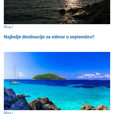
Blog
/
Najbolje destinacije za odmor u septembru?
Blog
/