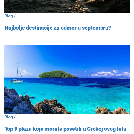
Blog
/
Najbolje destinacije za odmor u septembru?
Blog
/
Top 9 plaža koje morate posetiti u Grčkoj ovog leta