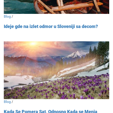
Blog
/
Ideje gde na izlet odmor u Sloveniji sa decom?
Blog
/
Kada Se Pomera Sat, Odnosno Kada se Menja