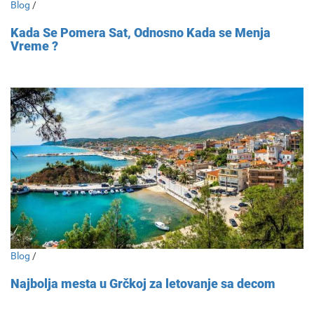
Blog
/
Kada Se Pomera Sat, Odnosno Kada se Menja
Vreme ?
Blog
/
Najbolja mesta u Grčkoj za letovanje sa decom