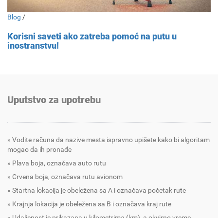
Blog
/
Korisni saveti ako zatreba pomoć na putu u
inostranstvu!
Uputstvo za upotrebu
Vodite računa da nazive mesta ispravno upišete kako bi algoritam
mogao da ih pronađe
Plava boja, označava auto rutu
Crvena boja, označava rutu avionom
Startna lokacija je obeležena sa A i označava početak rute
Krajnja lokacija je obeležena sa B i označava kraj rute
Udaljenost je prikazana u kilometrima (km), a okvirno vreme