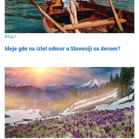
Blog
/
Ideje gde na izlet odmor u Sloveniji sa decom?