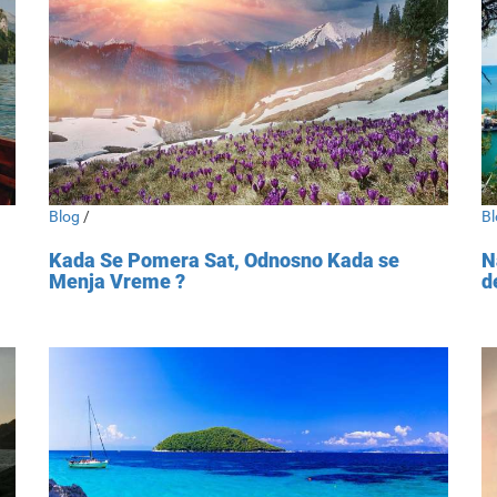
Blog
/
Bl
Kada Se Pomera Sat, Odnosno Kada se
N
Menja Vreme ?
d