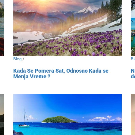
Blog
/
Bl
Kada Se Pomera Sat, Odnosno Kada se
N
Menja Vreme ?
d