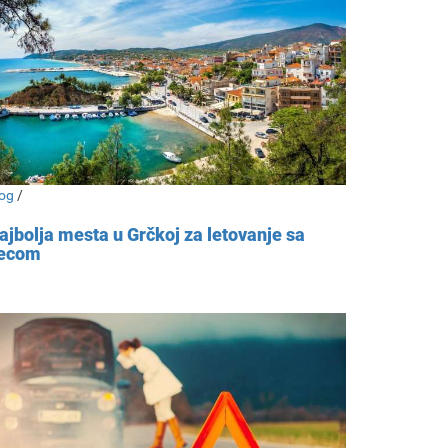
og
/
ajbolja mesta u Grčkoj za letovanje sa
ecom