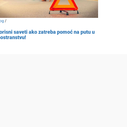
og
/
orisni saveti ako zatreba pomoć na putu u
nostranstvu!