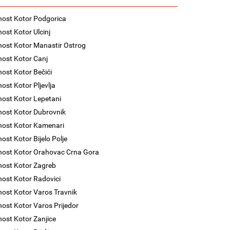
nost Kotor Podgorica
nost Kotor Ulcinj
nost Kotor Manastir Ostrog
nost Kotor Canj
nost Kotor Bečići
nost Kotor Pljevlja
nost Kotor Lepetani
nost Kotor Dubrovnik
nost Kotor Kamenari
nost Kotor Bijelo Polje
nost Kotor Orahovac Crna Gora
nost Kotor Zagreb
nost Kotor Radovici
nost Kotor Varos Travnik
nost Kotor Varos Prijedor
nost Kotor Zanjice