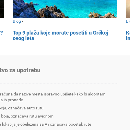
Blog
/
Bl
u?
Top 9 plaža koje morate posetiti u Grčkoj
K
ovog leta
i
tvo za upotrebu
 računa da nazive mesta ispravno upišete kako bi algoritam
a ih pronađe
boja, označava auto rutu
 boja, označava rutu avionom
 lokacija je obeležena sa A i označava početak rute