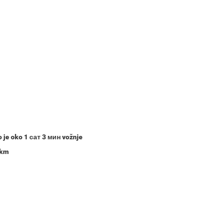
o je oko
1 сат 3 мин
vožnje
 km