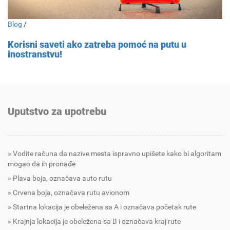
Blog
/
Korisni saveti ako zatreba pomoć na putu u
inostranstvu!
Uputstvo za upotrebu
Vodite računa da nazive mesta ispravno upišete kako bi algoritam
mogao da ih pronađe
Plava boja, označava auto rutu
Crvena boja, označava rutu avionom
Startna lokacija je obeležena sa A i označava početak rute
Krajnja lokacija je obeležena sa B i označava kraj rute