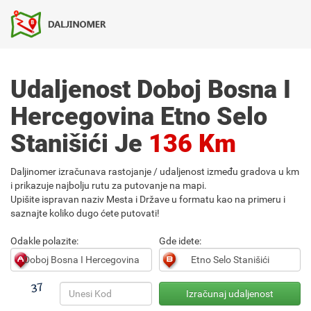
Udaljenost Doboj Bosna I
Hercegovina Etno Selo
Stanišići Je
136 Km
Daljinomer izračunava rastojanje / udaljenost između gradova u km
i prikazuje najbolju rutu za putovanje na mapi.
Upišite ispravan naziv Mesta i Države u formatu kao na primeru i
saznajte koliko dugo ćete putovati!
Odakle polazite:
Gde idete: