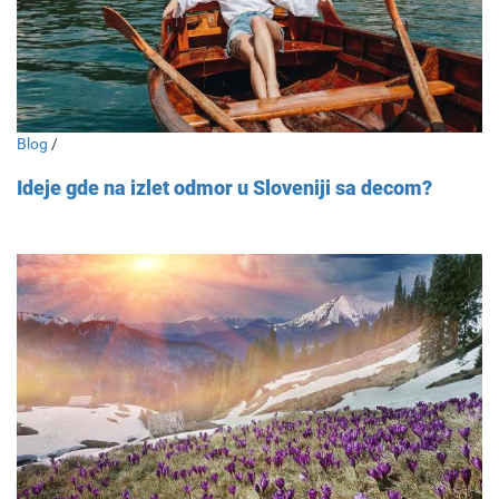
Blog
/
Ideje gde na izlet odmor u Sloveniji sa decom?