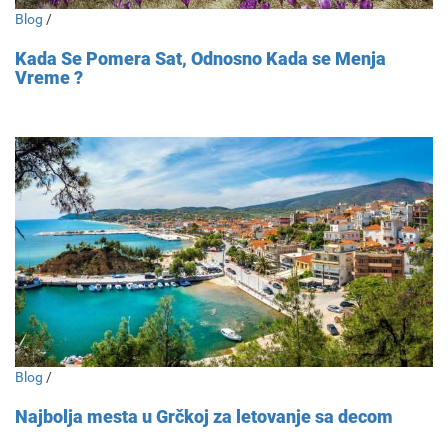
Blog
/
Kada Se Pomera Sat, Odnosno Kada se Menja
Vreme ?
Blog
/
Najbolja mesta u Grčkoj za letovanje sa decom