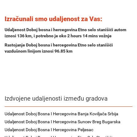
Izračunali smo udaljenost za Vas:
Udaljenost Doboj bosna i hercegovina Etno selo stanišići autom
iznosi
136 km
, i potrebno je oko
2 hours 14 mins
vožnje
Rastojanje Doboj bosna i hercegovina Etno selo stanišići
vazdušnom linijom iznosi 96.85 km
Izdvojene udaljenosti između gradova
Udaljenost Doboj Bosna I Hercegovina Banja Koviljača Srbija
Udaljenost Doboj Bosna I Hercegovina Suncev Breg Bugarska
Udaljenost Doboj Bosna I Hercegovina Peljesac