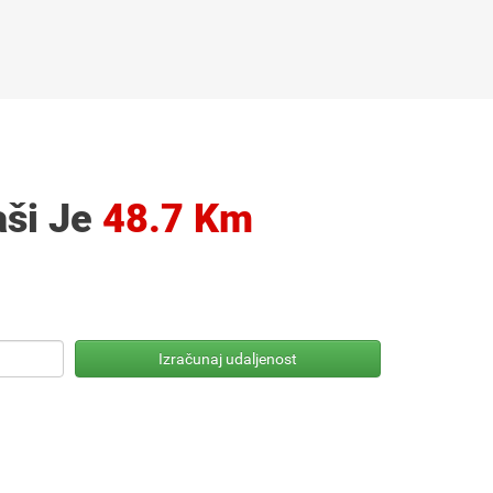
aši Je
48.7 Km