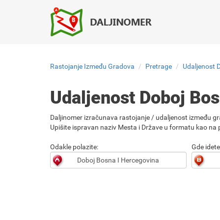
Rastojanje Između Gradova
Pretrage
Udaljenost 
Udaljenost Doboj Bos
Daljinomer izračunava rastojanje / udaljenost između gr
Upišite ispravan naziv Mesta i Države u formatu kao na p
Odakle polazite:
Gde idete