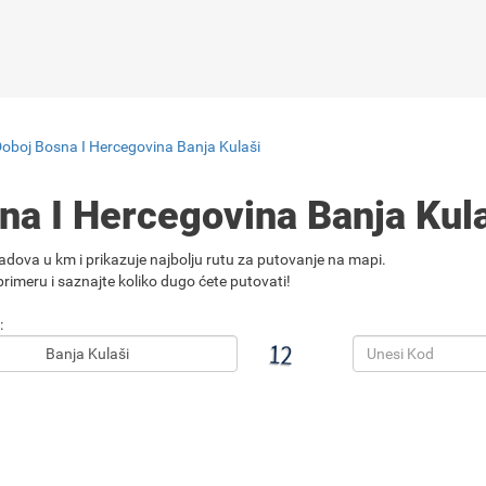
Doboj Bosna I Hercegovina Banja Kulaši
na I Hercegovina Banja Kul
adova u km i prikazuje najbolju rutu za putovanje na mapi.
rimeru i saznajte koliko dugo ćete putovati!
: