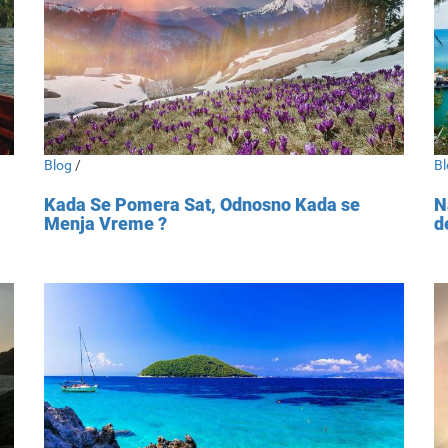
Blog
/
Bl
Kada Se Pomera Sat, Odnosno Kada se
N
Menja Vreme ?
d