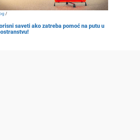
og
/
orisni saveti ako zatreba pomoć na putu u
nostranstvu!