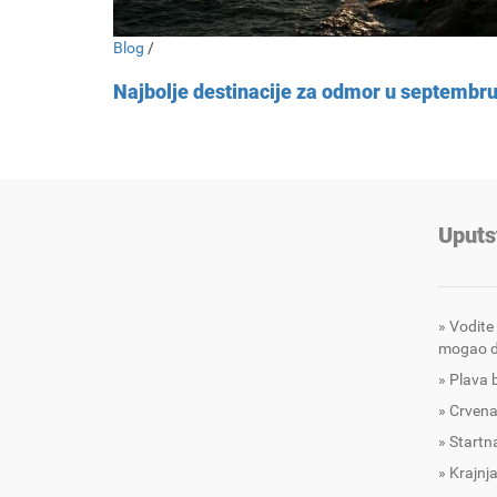
Blog
/
Najbolje destinacije za odmor u septembr
Uputs
Vodite
mogao d
Plava 
Crvena
Startna
Krajnja