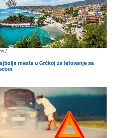
og
/
ajbolja mesta u Grčkoj za letovanje sa
ecom