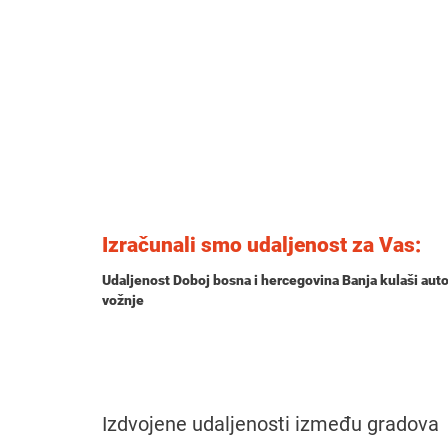
Izračunali smo udaljenost za Vas:
Udaljenost Doboj bosna i hercegovina Banja kulaši aut
vožnje
Izdvojene udaljenosti između gradova