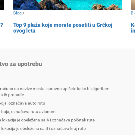
Blog
/
Bl
u?
Top 9 plaža koje morate posetiti u Grčkoj
K
ovog leta
i
tvo za upotrebu
 računa da nazive mesta ispravno upišete kako bi algoritam
a ih pronađe
boja, označava auto rutu
 boja, označava rutu avionom
 lokacija je obeležena sa A i označava početak rute
 lokacija je obeležena sa B i označava kraj rute