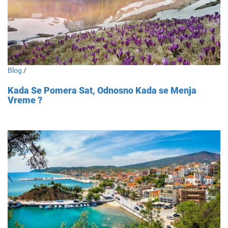
Blog
/
Kada Se Pomera Sat, Odnosno Kada se Menja
Vreme ?