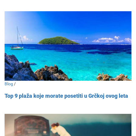
Blog
/
Top 9 plaža koje morate posetiti u Grčkoj ovog leta