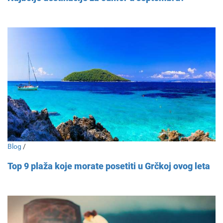
Blog
/
Top 9 plaža koje morate posetiti u Grčkoj ovog leta