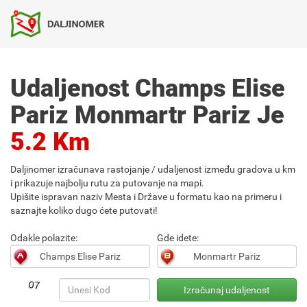
Udaljenost Champs Elise
Pariz Monmartr Pariz Je
5.2 Km
Daljinomer izračunava rastojanje / udaljenost između gradova u km
i prikazuje najbolju rutu za putovanje na mapi.
Upišite ispravan naziv Mesta i Države u formatu kao na primeru i
saznajte koliko dugo ćete putovati!
Odakle polazite:
Gde idete: