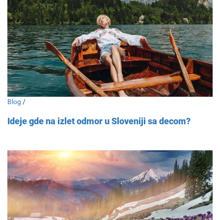
Blog
/
Ideje gde na izlet odmor u Sloveniji sa decom?