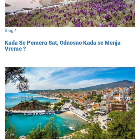
Blog
/
Kada Se Pomera Sat, Odnosno Kada se Menja
Vreme ?