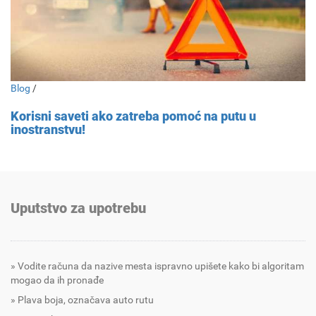
Blog
/
Korisni saveti ako zatreba pomoć na putu u
inostranstvu!
Uputstvo za upotrebu
Vodite računa da nazive mesta ispravno upišete kako bi algoritam
mogao da ih pronađe
Plava boja, označava auto rutu