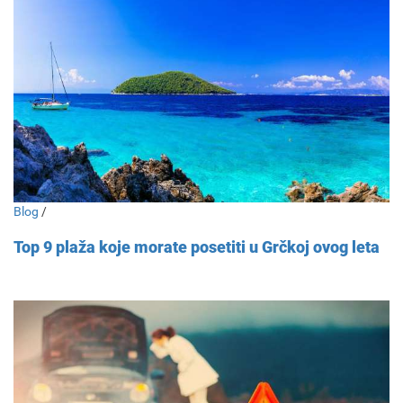
Blog
/
Top 9 plaža koje morate posetiti u Grčkoj ovog leta