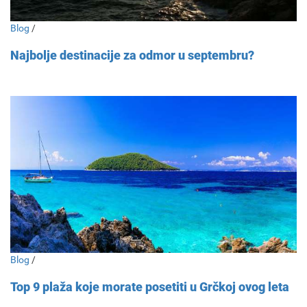
Blog
/
Najbolje destinacije za odmor u septembru?
Blog
/
Top 9 plaža koje morate posetiti u Grčkoj ovog leta