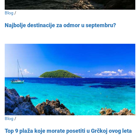
Blog
/
Najbolje destinacije za odmor u septembru?
Blog
/
Top 9 plaža koje morate posetiti u Grčkoj ovog leta