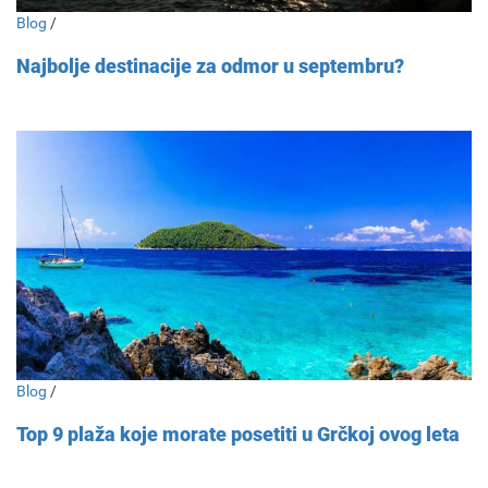
Blog
/
Najbolje destinacije za odmor u septembru?
Blog
/
Top 9 plaža koje morate posetiti u Grčkoj ovog leta