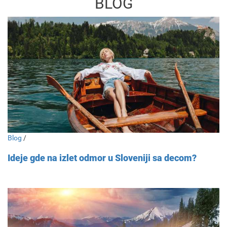
BLOG
Blog
/
Ideje gde na izlet odmor u Sloveniji sa decom?