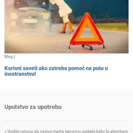
Blog
/
Korisni saveti ako zatreba pomoć na putu u
inostranstvu!
Uputstvo za upotrebu
Vodite računa da nazive mesta ispravno upišete kako bi algoritam