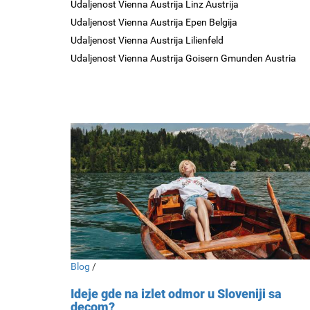
Udaljenost Vienna Austrija Linz Austrija
Udaljenost Vienna Austrija Epen Belgija
Udaljenost Vienna Austrija Lilienfeld
Udaljenost Vienna Austrija Goisern Gmunden Austria
Blog
/
Ideje gde na izlet odmor u Sloveniji sa
decom?