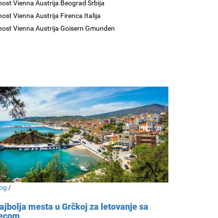
nost Vienna Austrija Beograd Srbija
ost Vienna Austrija Firenca Italija
nost Vienna Austrija Goisern Gmunden
og
/
ajbolja mesta u Grčkoj za letovanje sa
ecom