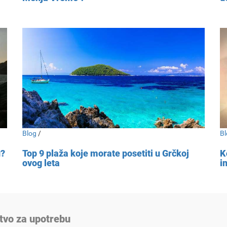
Blog
/
Bl
u?
Top 9 plaža koje morate posetiti u Grčkoj
K
ovog leta
i
tvo za upotrebu