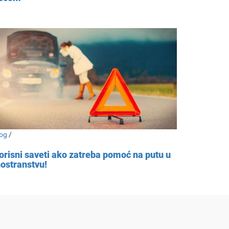
og
/
orisni saveti ako zatreba pomoć na putu u
nostranstvu!