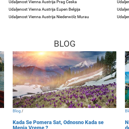
Udaljenost Vienna Austrija Prag Česka
Udalje
Udaljenost Vienna Austrija Eupen Belgija
Udaljen
Udaljenost Vienna Austrija Niederwölz Murau
Udalje
BLOG
Blog
/
Bl
Kada Se Pomera Sat, Odnosno Kada se
N
Menja Vreme ?
d