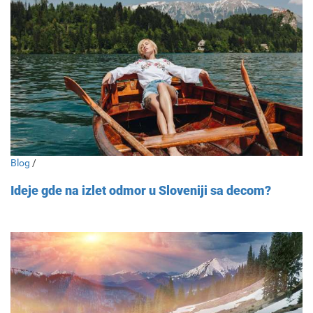
Blog
/
Ideje gde na izlet odmor u Sloveniji sa decom?