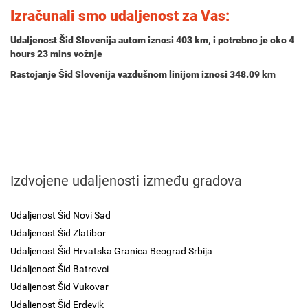
Izračunali smo udaljenost za Vas:
Udaljenost Šid Slovenija autom iznosi
403 km
, i potrebno je oko
4
hours 23 mins
vožnje
Rastojanje Šid Slovenija vazdušnom linijom iznosi 348.09 km
Izdvojene udaljenosti između gradova
Udaljenost Šid Novi Sad
Udaljenost Šid Zlatibor
Udaljenost Šid Hrvatska Granica Beograd Srbija
Udaljenost Šid Batrovci
Udaljenost Šid Vukovar
Udaljenost Šid Erdevik