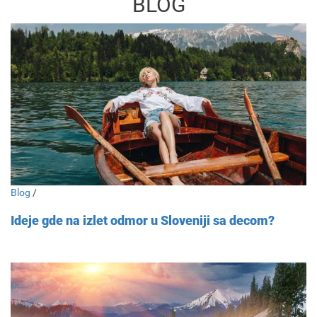
BLOG
Blog
/
Ideje gde na izlet odmor u Sloveniji sa decom?