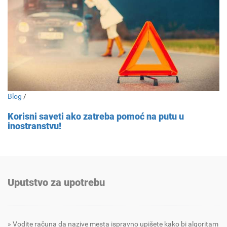
Blog
/
Korisni saveti ako zatreba pomoć na putu u
inostranstvu!
Uputstvo za upotrebu
Vodite računa da nazive mesta ispravno upišete kako bi algoritam