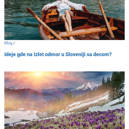
Blog
/
Ideje gde na izlet odmor u Sloveniji sa decom?