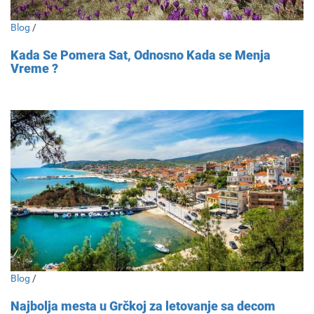
Blog
/
Kada Se Pomera Sat, Odnosno Kada se Menja
Vreme ?
Blog
/
Najbolja mesta u Grčkoj za letovanje sa decom