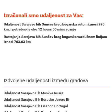
Izračunali smo udaljenost za Vas:
Udaljenost Sarajevo bih Sunčev breg bugarska autom iznosi
995
km
, i potrebno je oko
12 hours 50 mins
vožnje
Rastojanje Sarajevo bih Sunčev breg bugarska vazdušnom linijom
iznosi 763.63 km
Izdvojene udaljenosti između gradova
Udaljenost Sarajevo Bih Moskva Rusija
Udaljenost Sarajevo Bih Boracko Jezero Bi
Udaljenost Sarajevo Bih Lisabon Portugal