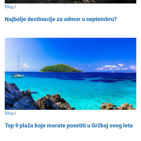
Blog
/
Najbolje destinacije za odmor u septembru?
Blog
/
Top 9 plaža koje morate posetiti u Grčkoj ovog leta