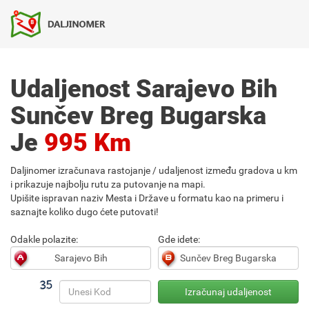
Udaljenost Sarajevo Bih
Sunčev Breg Bugarska
Je
995 Km
Daljinomer izračunava rastojanje / udaljenost između gradova u km
i prikazuje najbolju rutu za putovanje na mapi.
Upišite ispravan naziv Mesta i Države u formatu kao na primeru i
saznajte koliko dugo ćete putovati!
Odakle polazite:
Gde idete: