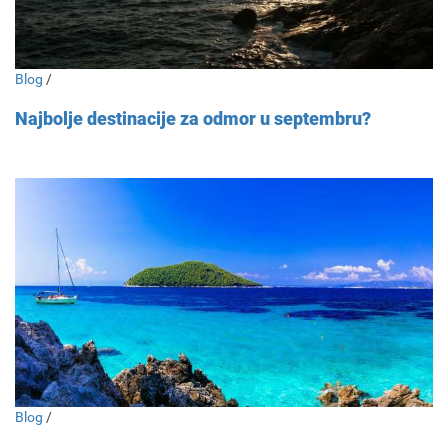
Blog
/
Najbolje destinacije za odmor u septembru?
Blog
/