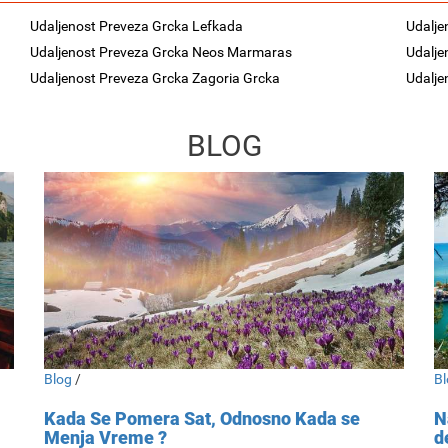
Udaljenost Preveza Grcka Lefkada
Udalje
Udaljenost Preveza Grcka Neos Marmaras
Udalje
Udaljenost Preveza Grcka Zagoria Grcka
Udalje
BLOG
Blog
/
Bl
Kada Se Pomera Sat, Odnosno Kada se
N
Menja Vreme ?
d