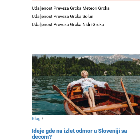
Udaljenost Preveza Grcka Meteori Grcka
Udaljenost Preveza Grcka Solun
Udaljenost Preveza Grcka Nidri Grcka
Blog
/
Ideje gde na izlet odmor u Sloveniji sa
decom?