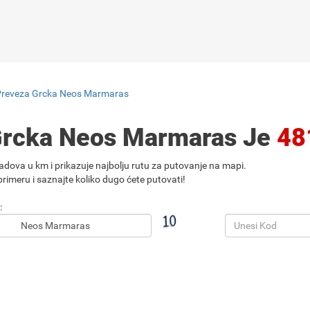
Preveza Grcka Neos Marmaras
Grcka Neos Marmaras Je
48
adova u km i prikazuje najbolju rutu za putovanje na mapi.
rimeru i saznajte koliko dugo ćete putovati!
: