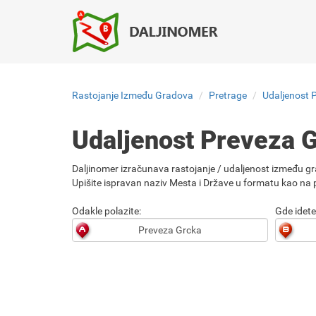
Rastojanje Između Gradova
Pretrage
Udaljenost 
Udaljenost Preveza 
Daljinomer izračunava rastojanje / udaljenost između gr
Upišite ispravan naziv Mesta i Države u formatu kao na p
Odakle polazite:
Gde idete