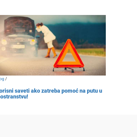
og
/
orisni saveti ako zatreba pomoć na putu u
nostranstvu!