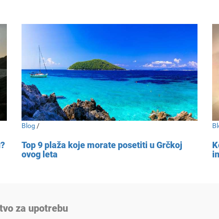
Blog
/
Bl
u?
Top 9 plaža koje morate posetiti u Grčkoj
K
ovog leta
i
tvo za upotrebu