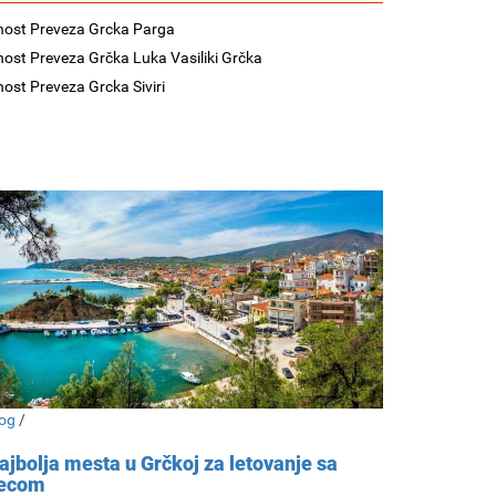
nost Preveza Grcka Parga
nost Preveza Grčka Luka Vasiliki Grčka
nost Preveza Grcka Siviri
og
/
ajbolja mesta u Grčkoj za letovanje sa
ecom