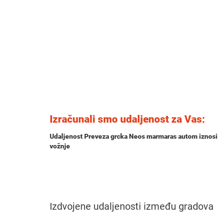
Izračunali smo udaljenost za Vas:
Udaljenost Preveza grcka Neos marmaras autom iznos
vožnje
Izdvojene udaljenosti između gradova