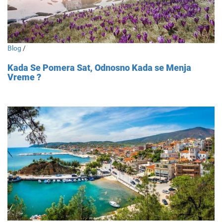
Blog
/
Kada Se Pomera Sat, Odnosno Kada se Menja
Vreme ?