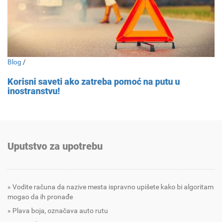
Blog
/
Korisni saveti ako zatreba pomoć na putu u
inostranstvu!
Uputstvo za upotrebu
Vodite računa da nazive mesta ispravno upišete kako bi algoritam
mogao da ih pronađe
Plava boja, označava auto rutu