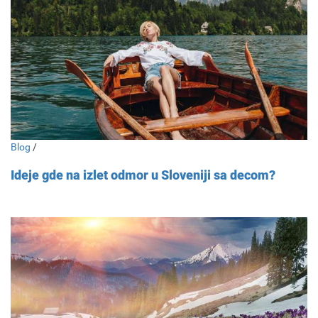
Blog
/
Ideje gde na izlet odmor u Sloveniji sa decom?