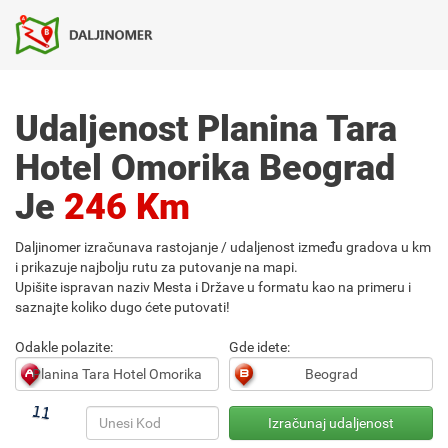
Udaljenost Planina Tara
Hotel Omorika Beograd
Je
246 Km
Daljinomer izračunava rastojanje / udaljenost između gradova u km
i prikazuje najbolju rutu za putovanje na mapi.
Upišite ispravan naziv Mesta i Države u formatu kao na primeru i
saznajte koliko dugo ćete putovati!
Odakle polazite:
Gde idete: