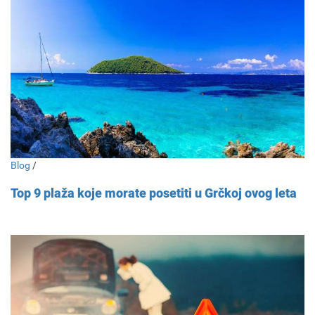
Blog
/
Top 9 plaža koje morate posetiti u Grčkoj ovog leta