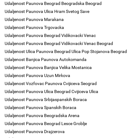
Udaljenost Paunova Beograd Beogradska Beograd
Udaljenost Paunova Ulica Hram Svetog Save
Udaljenost Paunova Marakana
Udaljenost Paunova Trgovacka
Udaljenost Paunova Beograd Vidikovacki Venac
Udaljenost Paunova Beograd Vidikovacki Venac Beograd
Udaljenost Ulica Paunova Beograd Ulica Pop Stojanova Beograd
Udaljenost Banjica Paunova Autokomanda
Udaljenost Paunova Banjica Velika Mostanica
Udaljenost Paunova Uzun Mirkova
Udaljenost Vozfovac Paunova Cvijiceva Seograd
Udaljenost Paunova Ulica Beograd Cvijiceva Ulica
Udaljenost Paunova Srbijaspanskih Boraca
Udaljenost Paunova Spanskih Boraca
Udaljenost Paunova Beogradska Arena
Udaljenost Paunova Beograd Lesce Groblje
Udaljenost Paunova Drajzerova