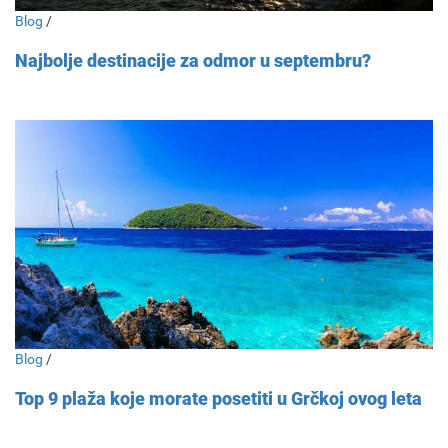
Blog
/
Najbolje destinacije za odmor u septembru?
Blog
/
Top 9 plaža koje morate posetiti u Grčkoj ovog leta