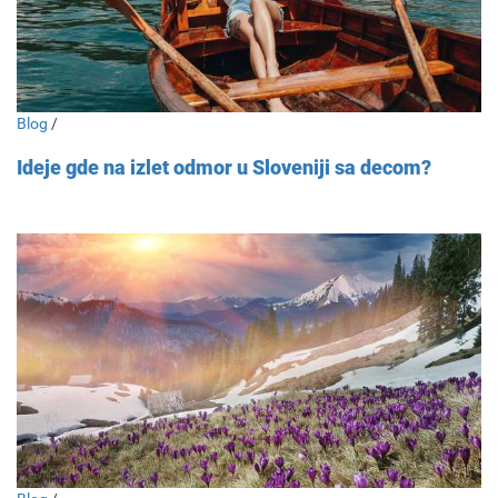
Blog
/
Ideje gde na izlet odmor u Sloveniji sa decom?