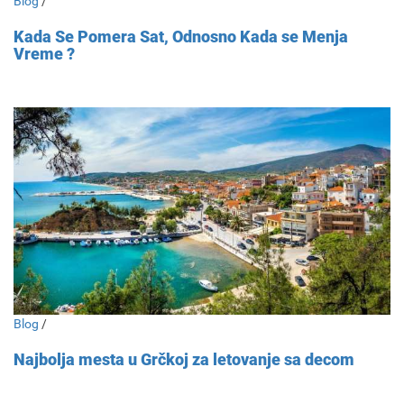
Blog
/
Kada Se Pomera Sat, Odnosno Kada se Menja
Vreme ?
Blog
/
Najbolja mesta u Grčkoj za letovanje sa decom