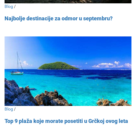
Blog
/
Najbolje destinacije za odmor u septembru?
Blog
/
Top 9 plaža koje morate posetiti u Grčkoj ovog leta