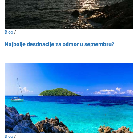
Blog
/
Najbolje destinacije za odmor u septembru?
Blog
/