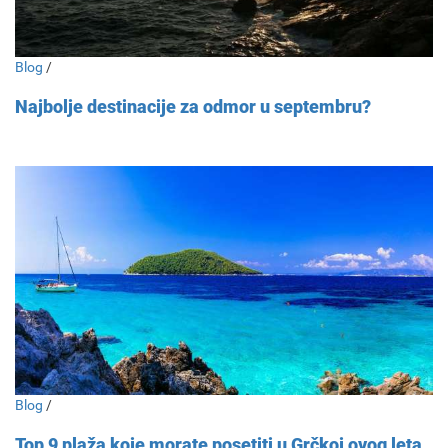
Blog
/
Najbolje destinacije za odmor u septembru?
Blog
/
Top 9 plaža koje morate posetiti u Grčkoj ovog leta