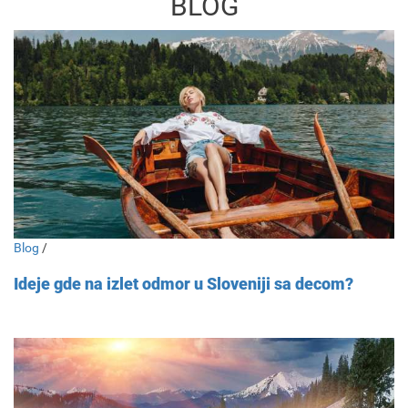
BLOG
Blog
/
Ideje gde na izlet odmor u Sloveniji sa decom?