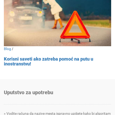
Blog
/
Korisni saveti ako zatreba pomoć na putu u
inostranstvu!
Uputstvo za upotrebu
Vodite računa da nazive mesta ispravno upišete kako bi algoritam