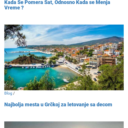
Kada Se Pomera Sat, Odnosno Kada se Menja
Vreme ?
Blog
/
Najbolja mesta u Grčkoj za letovanje sa decom