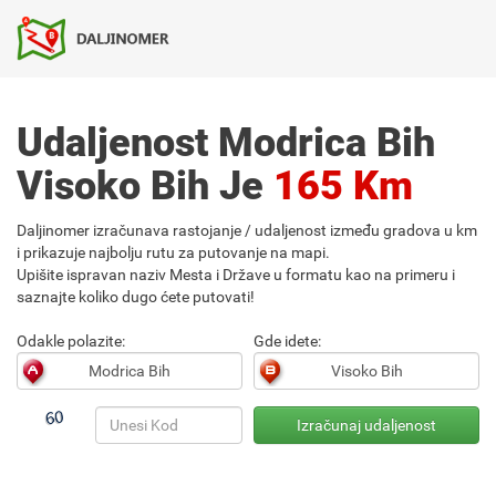
Udaljenost Modrica Bih
Visoko Bih Je
165 Km
Daljinomer izračunava rastojanje / udaljenost između gradova u km
i prikazuje najbolju rutu za putovanje na mapi.
Upišite ispravan naziv Mesta i Države u formatu kao na primeru i
saznajte koliko dugo ćete putovati!
Odakle polazite:
Gde idete: