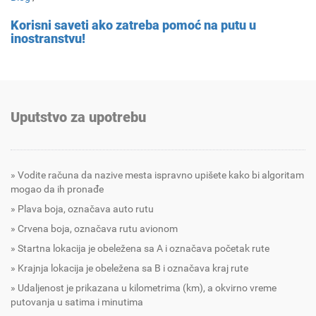
Korisni saveti ako zatreba pomoć na putu u
inostranstvu!
Uputstvo za upotrebu
Vodite računa da nazive mesta ispravno upišete kako bi algoritam
mogao da ih pronađe
Plava boja, označava auto rutu
Crvena boja, označava rutu avionom
Startna lokacija je obeležena sa A i označava početak rute
Krajnja lokacija je obeležena sa B i označava kraj rute
Udaljenost je prikazana u kilometrima (km), a okvirno vreme
putovanja u satima i minutima