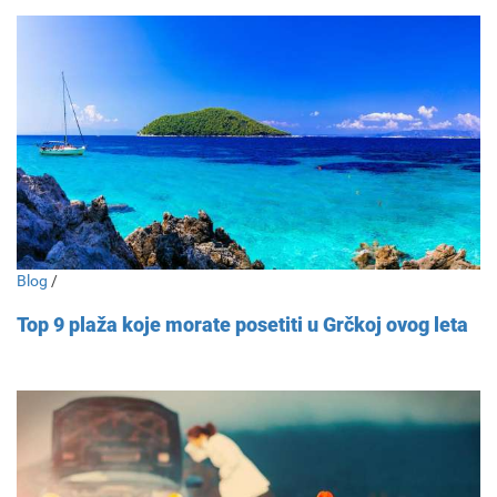
Blog
/
Top 9 plaža koje morate posetiti u Grčkoj ovog leta