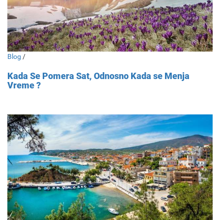
Blog
/
Kada Se Pomera Sat, Odnosno Kada se Menja
Vreme ?