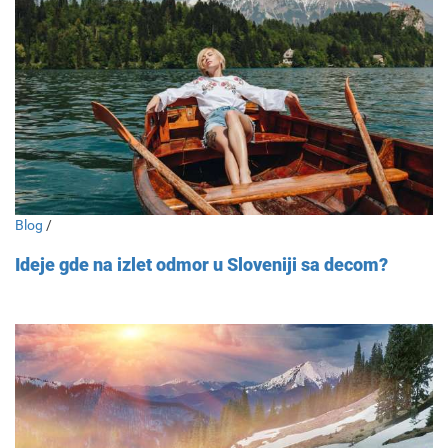
Blog
/
Ideje gde na izlet odmor u Sloveniji sa decom?