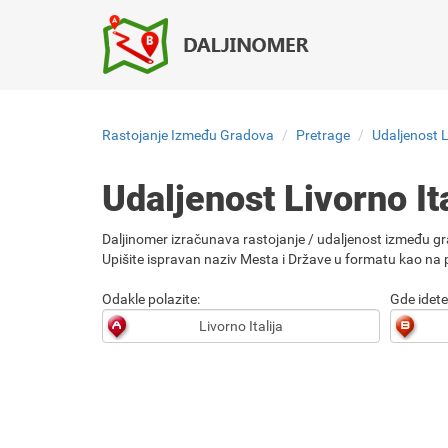
Rastojanje Između Gradova
Pretrage
Udaljenost L
Udaljenost Livorno I
Daljinomer izračunava rastojanje / udaljenost između gr
Upišite ispravan naziv Mesta i Države u formatu kao na p
Odakle polazite:
Gde idete