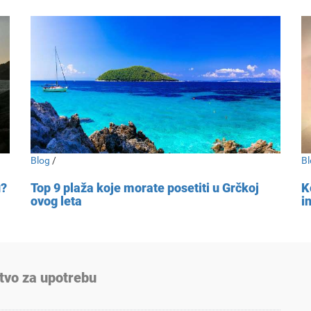
Blog
/
Bl
u?
Top 9 plaža koje morate posetiti u Grčkoj
K
ovog leta
i
tvo za upotrebu