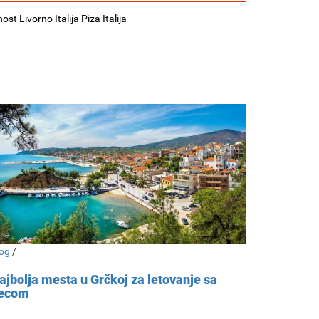
ost Livorno Italija Piza Italija
og
/
ajbolja mesta u Grčkoj za letovanje sa
ecom