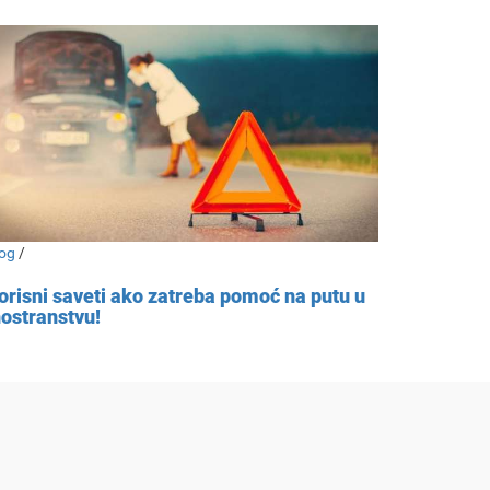
og
/
orisni saveti ako zatreba pomoć na putu u
nostranstvu!