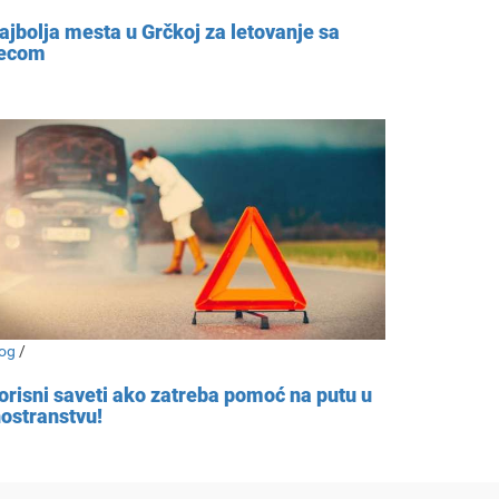
ajbolja mesta u Grčkoj za letovanje sa
ecom
og
/
orisni saveti ako zatreba pomoć na putu u
nostranstvu!