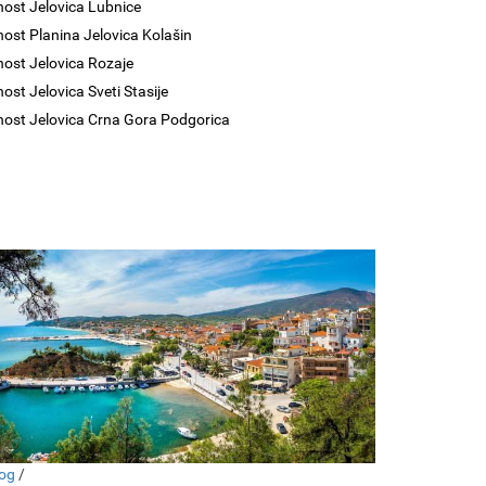
nost Jelovica Lubnice
nost Planina Jelovica Kolašin
nost Jelovica Rozaje
nost Jelovica Sveti Stasije
nost Jelovica Crna Gora Podgorica
og
/