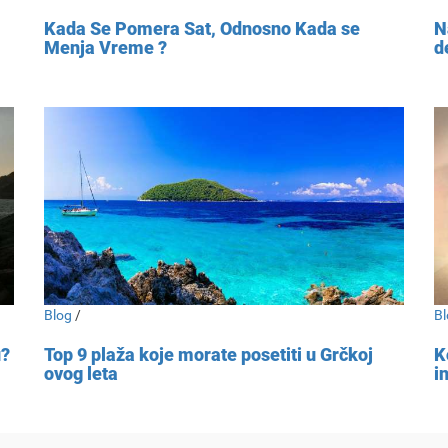
Kada Se Pomera Sat, Odnosno Kada se
N
Menja Vreme ?
d
Blog
/
Bl
u?
Top 9 plaža koje morate posetiti u Grčkoj
K
ovog leta
i