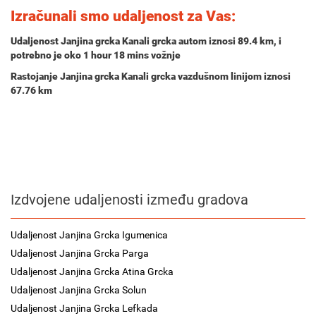
Izračunali smo udaljenost za Vas:
Udaljenost Janjina grcka Kanali grcka autom iznosi
89.4 km
, i
potrebno je oko
1 hour 18 mins
vožnje
Rastojanje Janjina grcka Kanali grcka vazdušnom linijom iznosi
67.76 km
Izdvojene udaljenosti između gradova
Udaljenost Janjina Grcka Igumenica
Udaljenost Janjina Grcka Parga
Udaljenost Janjina Grcka Atina Grcka
Udaljenost Janjina Grcka Solun
Udaljenost Janjina Grcka Lefkada