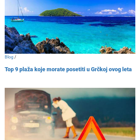
Blog
/
Top 9 plaža koje morate posetiti u Grčkoj ovog leta