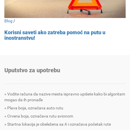
Blog
/
Korisni saveti ako zatreba pomoć na putu u
inostranstvu!
Uputstvo za upotrebu
Vodite računa da nazive mesta ispravno upišete kako bi algoritam
mogao da ih pronađe
Plava boja, označava auto rutu
Crvena boja, označava rutu avionom
Startna lokacija je obeležena sa A i označava početak rute