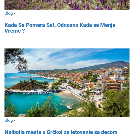
Blog
/
Kada Se Pomera Sat, Odnosno Kada se Menja
Vreme ?
Blog
/
Najbolja mesta u Grčkoj za letovanje sa decom