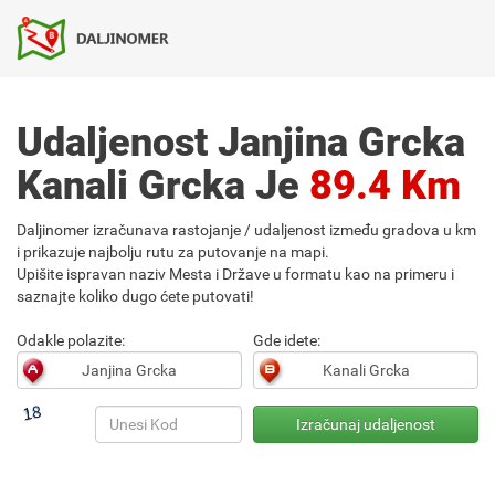
Udaljenost Janjina Grcka
Kanali Grcka Je
89.4 Km
Daljinomer izračunava rastojanje / udaljenost između gradova u km
i prikazuje najbolju rutu za putovanje na mapi.
Upišite ispravan naziv Mesta i Države u formatu kao na primeru i
saznajte koliko dugo ćete putovati!
Odakle polazite:
Gde idete: