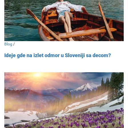
Blog
/
Ideje gde na izlet odmor u Sloveniji sa decom?