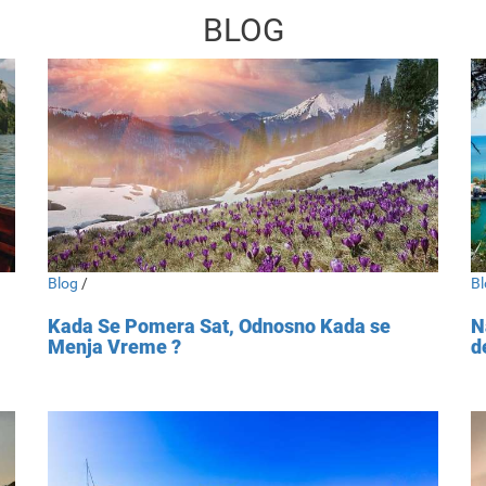
BLOG
Blog
/
Bl
Kada Se Pomera Sat, Odnosno Kada se
N
Menja Vreme ?
d