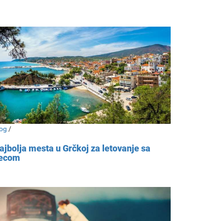
og
/
ajbolja mesta u Grčkoj za letovanje sa
ecom