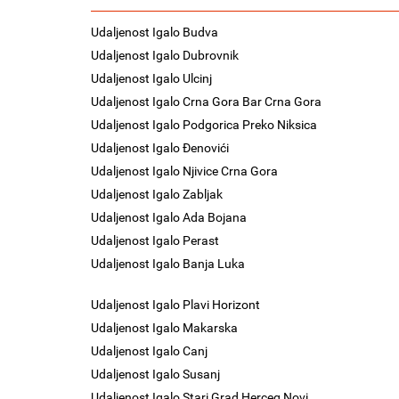
Udaljenost Igalo Budva
Udaljenost Igalo Dubrovnik
Udaljenost Igalo Ulcinj
Udaljenost Igalo Crna Gora Bar Crna Gora
Udaljenost Igalo Podgorica Preko Niksica
Udaljenost Igalo Đenovići
Udaljenost Igalo Njivice Crna Gora
Udaljenost Igalo Zabljak
Udaljenost Igalo Ada Bojana
Udaljenost Igalo Perast
Udaljenost Igalo Banja Luka
Udaljenost Igalo Plavi Horizont
Udaljenost Igalo Makarska
Udaljenost Igalo Canj
Udaljenost Igalo Susanj
Udaljenost Igalo Stari Grad Herceg Novi