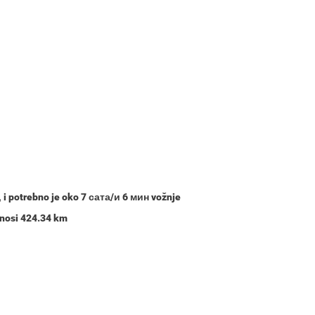
, i potrebno je oko
7 сата/и 6 мин
vožnje
znosi 424.34 km