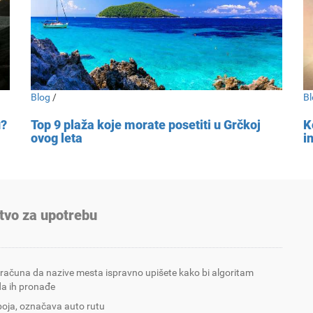
Blog
/
Bl
u?
Top 9 plaža koje morate posetiti u Grčkoj
K
ovog leta
i
tvo za upotrebu
 računa da nazive mesta ispravno upišete kako bi algoritam
a ih pronađe
boja, označava auto rutu