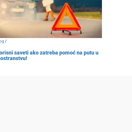
og
/
orisni saveti ako zatreba pomoć na putu u
nostranstvu!