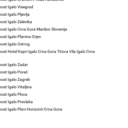
nost Igalo Visegrad
ost Igalo Pljevlja
nost Igalo Zelenika
nost Igalo Crna Gora Maribor Slovenija
nost Igalo Planina Orjen
nost Igalo Ostrog
nost Hotel Kapri Igalo Crna Gora Titova Vila Igalo Crna
nost Igalo Zadar
nost Igalo Poreč
nost Igalo Zagreb
ost Igalo Vitaljina
nost Igalo Ploce
nost Igalo Prevlaka
nost Igalo Plavi Horizonti Crna Gora