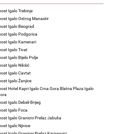
nost Igalo Trebinje
nost Igalo Ostrog Manastir
nost Igalo Beograd
nost Igalo Podgorica
nost Igalo Kamenari
nost Igalo Tivat
ost Igalo Bijelo Polje
nost Igalo Nikšić
nost Igalo Cavtat
nost Igalo Žanjice
nost Hotel Kapri Igalo Crna Gora Blatna Plaza Igalo
Gora
ost Igalo Debeli Brijeg
nost Igalo Foca
nost Igalo Granicni Prelaz Jabuka
nost Igalo Njivice
nost Igalo Granicni Prelaz Karasovici