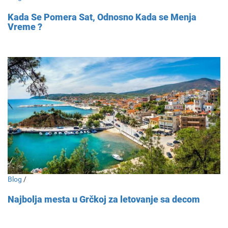
Kada Se Pomera Sat, Odnosno Kada se Menja
Vreme ?
Blog
/
Najbolja mesta u Grčkoj za letovanje sa decom