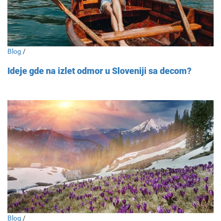
Blog
/
Ideje gde na izlet odmor u Sloveniji sa decom?
Blog
/