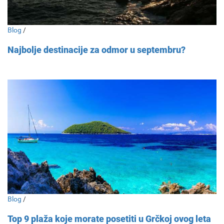
Blog
/
Najbolje destinacije za odmor u septembru?
Blog
/
Top 9 plaža koje morate posetiti u Grčkoj ovog leta