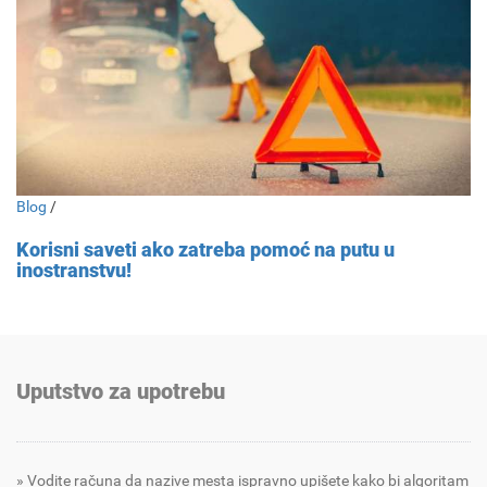
Blog
/
Korisni saveti ako zatreba pomoć na putu u
inostranstvu!
Uputstvo za upotrebu
Vodite računa da nazive mesta ispravno upišete kako bi algoritam