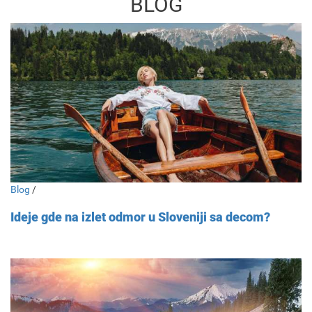
BLOG
Blog
/
Ideje gde na izlet odmor u Sloveniji sa decom?