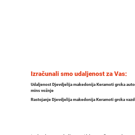
Izračunali smo udaljenost za Vas:
Udaljenost Djevdjelija makedonija Keramoti grcka aut
mins
vožnje
Rastojanje Djevdjelija makedonija Keramoti grcka vaz