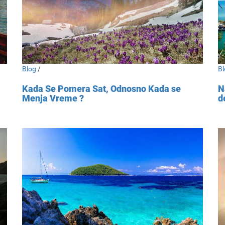
Blog
/
Bl
Kada Se Pomera Sat, Odnosno Kada se
N
Menja Vreme ?
d