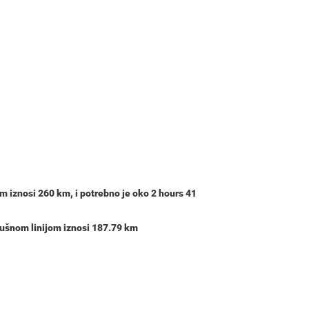
om iznosi
260 km
, i potrebno je oko
2 hours 41
dušnom linijom iznosi 187.79 km