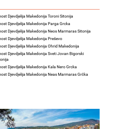
nost Djevdjelija Makedonija Toroni Sitonija
nost Djevdjelija Makedonija Parga Grcka
nost Djevdjelija Makedonija Neos Marmaras Sitonija
nost Djevdjelija Makedonija Preševo
nost Djevdjelija Makedonija Ohrid Makedonija
nost Djevdjelija Makedonija Sveti Jovan Bigorski
onija
nost Djevdjelija Makedonija Kala Nero Grcka
nost Djevdjelija Makedonija Neas Marmaras Grčka