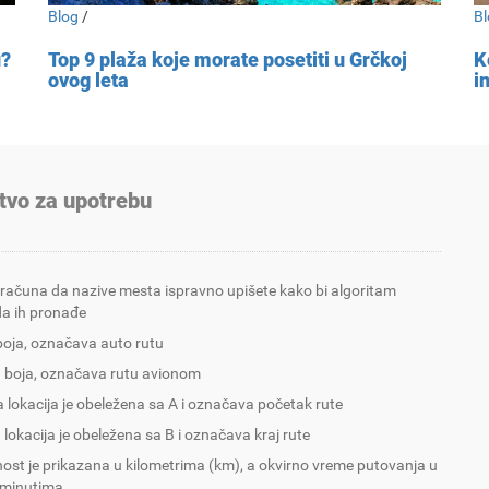
Blog
/
Bl
u?
Top 9 plaža koje morate posetiti u Grčkoj
K
ovog leta
i
tvo za upotrebu
 računa da nazive mesta ispravno upišete kako bi algoritam
a ih pronađe
boja, označava auto rutu
 boja, označava rutu avionom
 lokacija je obeležena sa A i označava početak rute
 lokacija je obeležena sa B i označava kraj rute
nost je prikazana u kilometrima (km), a okvirno vreme putovanja u
 minutima