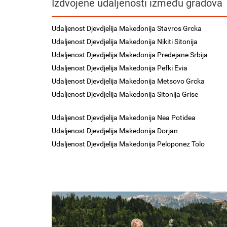
Izdvojene udaljenosti između gradova
Udaljenost Djevdjelija Makedonija Stavros Grcka
Udaljenost Djevdjelija Makedonija Nikiti Sitonija
Udaljenost Djevdjelija Makedonija Predejane Srbija
Udaljenost Djevdjelija Makedonija Pefki Evia
Udaljenost Djevdjelija Makedonija Metsovo Grcka
Udaljenost Djevdjelija Makedonija Sitonija Grise
Udaljenost Djevdjelija Makedonija Nea Potidea
Udaljenost Djevdjelija Makedonija Dorjan
Udaljenost Djevdjelija Makedonija Peloponez Tolo