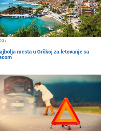
og
/
ajbolja mesta u Grčkoj za letovanje sa
ecom