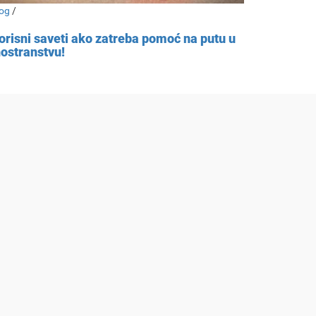
og
/
orisni saveti ako zatreba pomoć na putu u
nostranstvu!