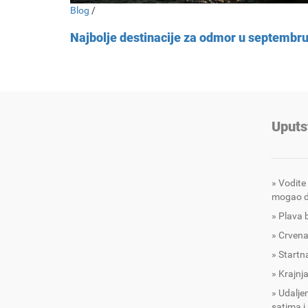
Blog
/
Najbolje destinacije za odmor u septembr
Uputs
Vodite
mogao d
Plava 
Crvena
Startna
Krajnja
Udalje
satima i