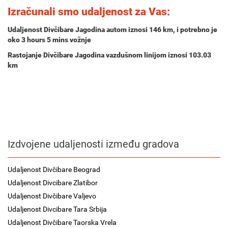
Izračunali smo udaljenost za Vas:
Udaljenost Divčibare Jagodina autom iznosi
146 km
, i potrebno je
oko
3 hours 5 mins
vožnje
Rastojanje Divčibare Jagodina vazdušnom linijom iznosi 103.03
km
Izdvojene udaljenosti između gradova
Udaljenost Divčibare Beograd
Udaljenost Divcibare Zlatibor
Udaljenost Divčibare Valjevo
Udaljenost Divcibare Tara Srbija
Udaljenost Divčibare Taorska Vrela