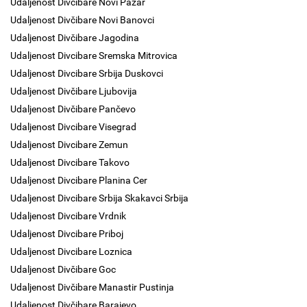
Udaljenost Divcibare Novi Pazar
Udaljenost Divčibare Novi Banovci
Udaljenost Divčibare Jagodina
Udaljenost Divcibare Sremska Mitrovica
Udaljenost Divcibare Srbija Duskovci
Udaljenost Divčibare Ljubovija
Udaljenost Divčibare Pančevo
Udaljenost Divcibare Visegrad
Udaljenost Divcibare Zemun
Udaljenost Divcibare Takovo
Udaljenost Divcibare Planina Cer
Udaljenost Divcibare Srbija Skakavci Srbija
Udaljenost Divcibare Vrdnik
Udaljenost Divcibare Priboj
Udaljenost Divcibare Loznica
Udaljenost Divčibare Goc
Udaljenost Divčibare Manastir Pustinja
Udaljenost Divčibare Barajevo