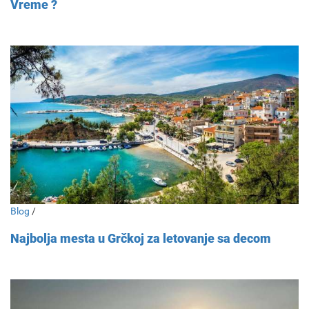
Vreme ?
Blog
/
Najbolja mesta u Grčkoj za letovanje sa decom