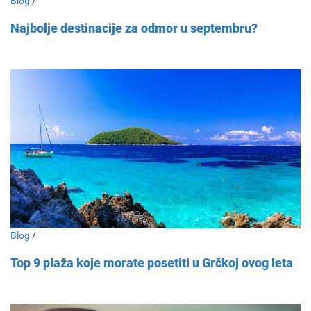
Blog
/
Najbolje destinacije za odmor u septembru?
Blog
/
Top 9 plaža koje morate posetiti u Grčkoj ovog leta