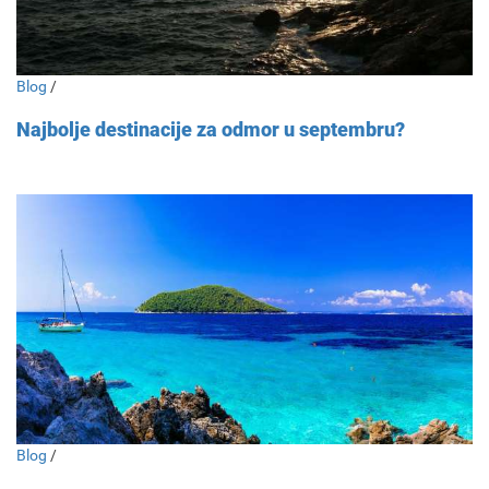
Blog
/
Najbolje destinacije za odmor u septembru?
Blog
/