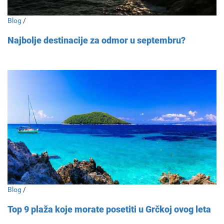
Blog
/
Najbolje destinacije za odmor u septembru?
Blog
/
Top 9 plaža koje morate posetiti u Grčkoj ovog leta