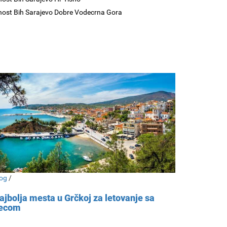
nost Bih Sarajevo Dobre Vodecrna Gora
og
/
ajbolja mesta u Grčkoj za letovanje sa
ecom