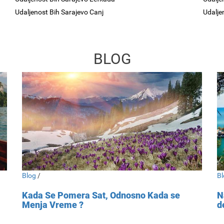
Udaljenost Bih Sarajevo Canj
Udalje
BLOG
Blog
/
Bl
Kada Se Pomera Sat, Odnosno Kada se
N
Menja Vreme ?
d