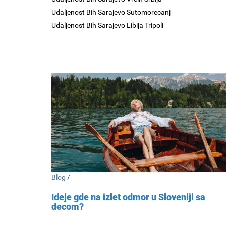
Udaljenost Bih Sarajevo Sutomorecanj
Udaljenost Bih Sarajevo Libija Tripoli
Blog
/
Ideje gde na izlet odmor u Sloveniji sa
decom?