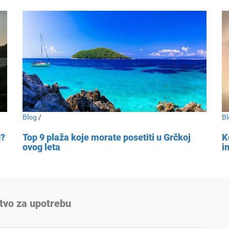
Blog
/
Bl
u?
Top 9 plaža koje morate posetiti u Grčkoj
K
ovog leta
i
tvo za upotrebu