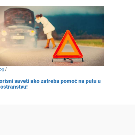
og
/
orisni saveti ako zatreba pomoć na putu u
nostranstvu!