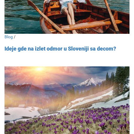
Blog
/
Ideje gde na izlet odmor u Sloveniji sa decom?