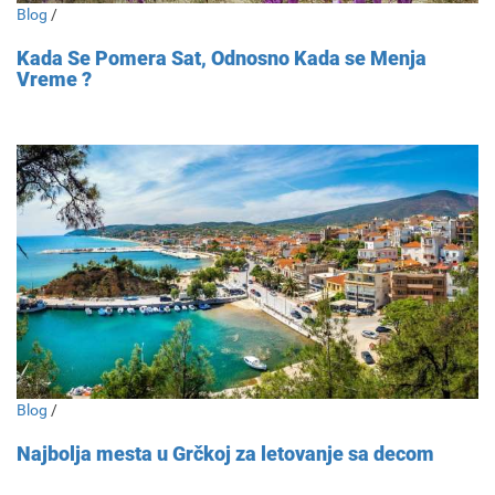
Blog
/
Kada Se Pomera Sat, Odnosno Kada se Menja
Vreme ?
Blog
/
Najbolja mesta u Grčkoj za letovanje sa decom