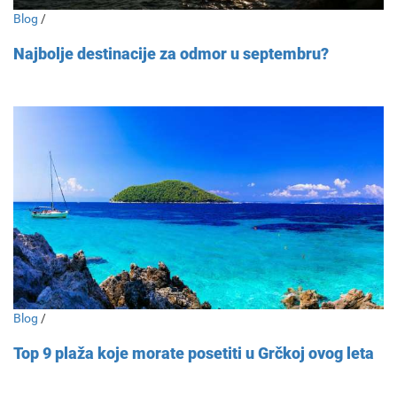
Blog
/
Najbolje destinacije za odmor u septembru?
Blog
/
Top 9 plaža koje morate posetiti u Grčkoj ovog leta