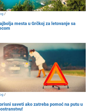
og
/
ajbolja mesta u Grčkoj za letovanje sa
ecom
og
/
orisni saveti ako zatreba pomoć na putu u
nostranstvu!