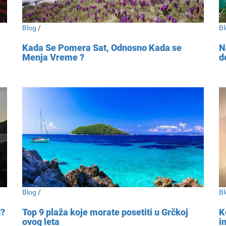
Blog
/
Bl
Kada Se Pomera Sat, Odnosno Kada se
N
Menja Vreme ?
d
Blog
/
Bl
u?
Top 9 plaža koje morate posetiti u Grčkoj
K
ovog leta
i