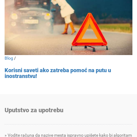
Blog
/
Korisni saveti ako zatreba pomoć na putu u
inostranstvu!
Uputstvo za upotrebu
Vodite računa da nazive mesta ispravno upišete kako bi algoritam