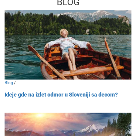
BLOG
Blog
/
Ideje gde na izlet odmor u Sloveniji sa decom?